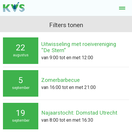
Welkom
Kanocursus
Filters tonen
Lid worden
Tochtverslagen
Woe
Uitwisseling met roeivereniging
22
Nieuws
Agenda
Pagina's
E-mail
Lo
“De Stern”
augustus
van 9:00 tot en met 12:00
5
Zomerbarbecue
van 16:00 tot en met 21:00
september
19
Najaarstocht: Domstad Utrecht
van 8:00 tot en met 16:30
september