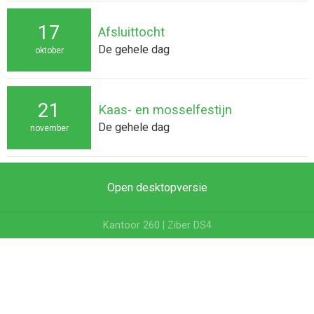
17
Afsluittocht
De gehele dag
oktober
21
Kaas- en mosselfestijn
De gehele dag
november
Open desktopversie
Kantoor 260 |
Ziber DS4