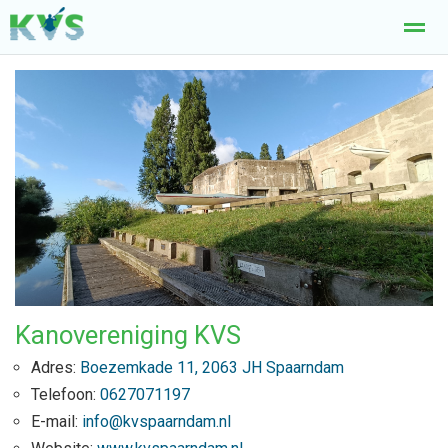
Welkom
Kanocursus
Lid worden
Tochtverslagen
Woe
Nieuws
Agenda
Pagina's
E-mail
Lo
Kanovereniging KVS
Adres:
Boezemkade 11, 2063 JH Spaarndam
Telefoon:
0627071197
E-mail:
info@kvspaarndam.nl