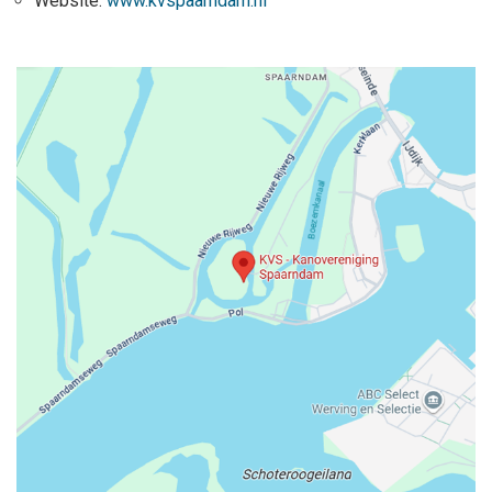
Website:
www.kvspaarndam.nl