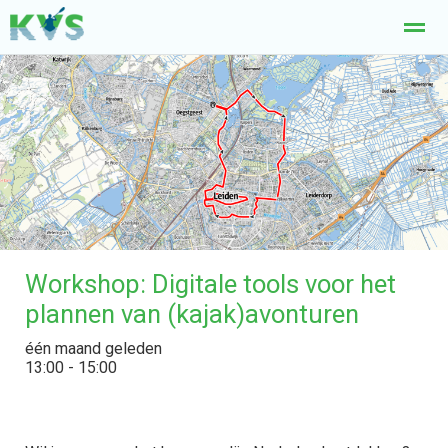
Welkom
Kanocursus
Lid worden
Tochtverslagen
Woe
Nieuws
Agenda
Pagina's
E-mail
Lo
Workshop: Digitale tools voor het
plannen van (kajak)avonturen
één maand geleden
13:00 - 15:00